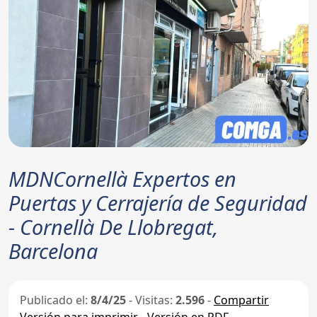
MDNCornellà Expertos en
Puertas y Cerrajería de Seguridad
- Cornellà De Llobregat,
Barcelona
Publicado el:
8/4/25
-
Visitas:
2.596
-
Compartir
Versión para imprimir
-
Versión en PDF