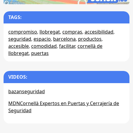
TAGS:
compromiso
,
llobregat
,
compras
,
accesibilidad
,
seguridad
,
espacio
,
barcelona
,
productos
,
accesible
,
comodidad
,
facilitar
,
cornellà de
llobregat
,
puertas
VIDEOS:
bazanseguridad
MDNCornellà Expertos en Puertas y Cerrajería de
Seguridad