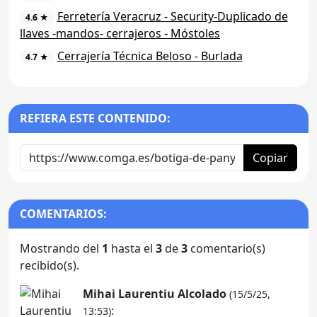
Ferretería Veracruz - Security-Duplicado de
4.6 ★
llaves -mandos- cerrajeros - Móstoles
Cerrajería Técnica Beloso - Burlada
4.7 ★
REFIERA ESTE CONTENIDO:
Copiar
COMENTARIOS:
Mostrando del
1
hasta el
3
de
3
comentario(s)
recibido(s).
Mihai Laurentiu Alcolado
(15/5/25,
:
13:53)