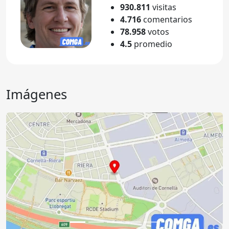
930.811
visitas
4.716
comentarios
78.958
votos
4.5
promedio
Imágenes
Anterior
Sigu