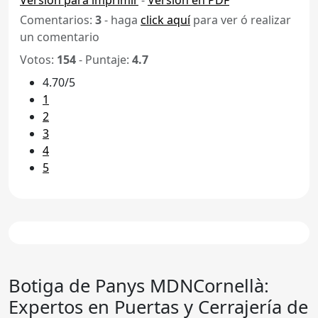
Comentarios:
3
- haga
click aquí
para ver ó realizar
un comentario
Votos:
154
- Puntaje:
4.7
4.70/5
1
2
3
4
5
Botiga de Panys MDNCornellà:
Expertos en Puertas y Cerrajería de