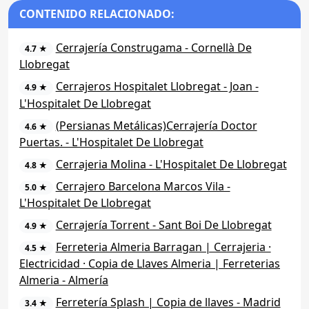
CONTENIDO RELACIONADO:
Cerrajería Construgama - Cornellà De
4.7 ★
Llobregat
Cerrajeros Hospitalet Llobregat - Joan -
4.9 ★
L'Hospitalet De Llobregat
(Persianas Metálicas)Cerrajería Doctor
4.6 ★
Puertas. - L'Hospitalet De Llobregat
Cerrajeria Molina - L'Hospitalet De Llobregat
4.8 ★
Cerrajero Barcelona Marcos Vila -
5.0 ★
L'Hospitalet De Llobregat
Cerrajería Torrent - Sant Boi De Llobregat
4.9 ★
Ferreteria Almeria Barragan | Cerrajeria ·
4.5 ★
Electricidad · Copia de Llaves Almeria | Ferreterias
Almeria - Almería
Ferretería Splash | Copia de llaves - Madrid
3.4 ★