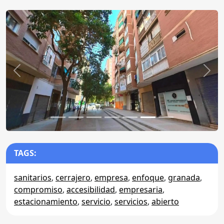
Anterior
Sigu
TAGS:
sanitarios
,
cerrajero
,
empresa
,
enfoque
,
granada
,
compromiso
,
accesibilidad
,
empresaria
,
estacionamiento
,
servicio
,
servicios
,
abierto