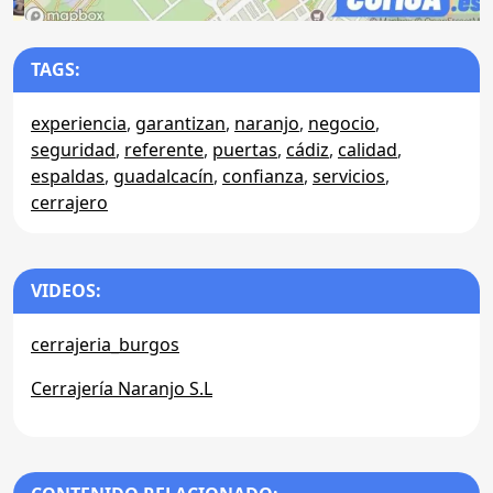
TAGS:
experiencia
,
garantizan
,
naranjo
,
negocio
,
seguridad
,
referente
,
puertas
,
cádiz
,
calidad
,
espaldas
,
guadalcacín
,
confianza
,
servicios
,
cerrajero
VIDEOS:
cerrajeria_burgos
Cerrajería Naranjo S.L