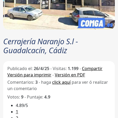
Cerrajería Naranjo S.l -
Guadalcacín, Cádiz
Publicado el:
26/4/25
-
Visitas:
1.199
-
Compartir
Versión para imprimir
-
Versión en PDF
Comentarios:
3
- haga
click aquí
para ver ó realizar
un comentario
Votos:
9
- Puntaje:
4.9
4.89/5
1
2