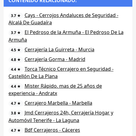
CONTENIDO RELACIONADO:
Cays - Cerrojos Andaluces de Seguridad -
3.7 ★
Alcalá De Guadaíra
El Pedroso de la Armuña - El Pedroso De La
3.7 ★
Armuña
Cerrajería La Guirreta - Murcia
4.5 ★
Cerrajería Gorma - Madrid
4.8 ★
Torca Técnico Cerrajero en Seguridad -
4.4 ★
Castellón De La Plana
Mister Rápido. mas de 25 años de
4.4 ★
experiencia - Andratx
Cerrajero Marbella - Marbella
4.7 ★
Jmd Cerrajeros 24h, Cerrajería Hogar y
3.8 ★
Automóvil Tenerife - La Laguna
Bdf Cerrajeros - Cáceres
4.7 ★