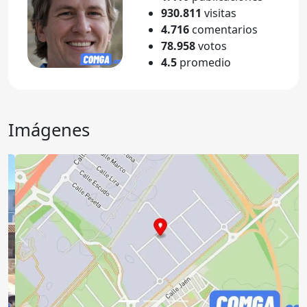
930.811
visitas
4.716
comentarios
78.958
votos
4.5
promedio
Imágenes
Anterior
Sigu