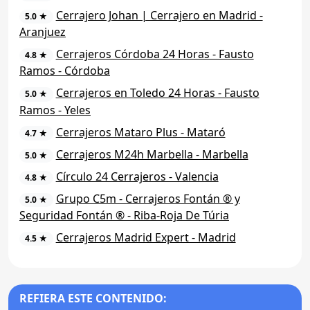
Cerrajero Johan | Cerrajero en Madrid -
5.0 ★
Aranjuez
Cerrajeros Córdoba 24 Horas - Fausto
4.8 ★
Ramos - Córdoba
Cerrajeros en Toledo 24 Horas - Fausto
5.0 ★
Ramos - Yeles
Cerrajeros Mataro Plus - Mataró
4.7 ★
Cerrajeros M24h Marbella - Marbella
5.0 ★
Círculo 24 Cerrajeros - Valencia
4.8 ★
Grupo C5m - Cerrajeros Fontán ® y
5.0 ★
Seguridad Fontán ® - Riba-Roja De Túria
Cerrajeros Madrid Expert - Madrid
4.5 ★
REFIERA ESTE CONTENIDO: