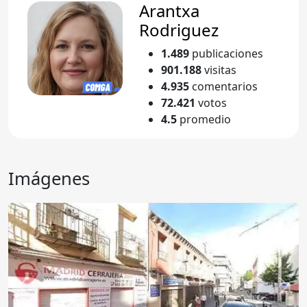
Arantxa
Rodriguez
1.489
publicaciones
901.188
visitas
4.935
comentarios
72.421
votos
4.5
promedio
Imágenes
Anterior
Sigu