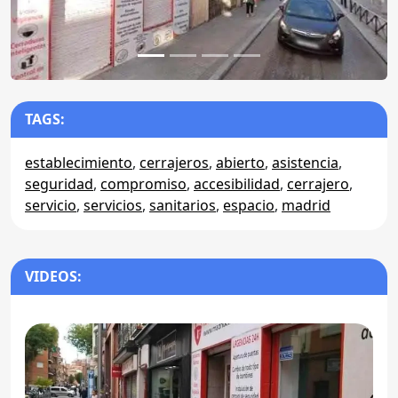
TAGS:
establecimiento
,
cerrajeros
,
abierto
,
asistencia
,
seguridad
,
compromiso
,
accesibilidad
,
cerrajero
,
servicio
,
servicios
,
sanitarios
,
espacio
,
madrid
VIDEOS: