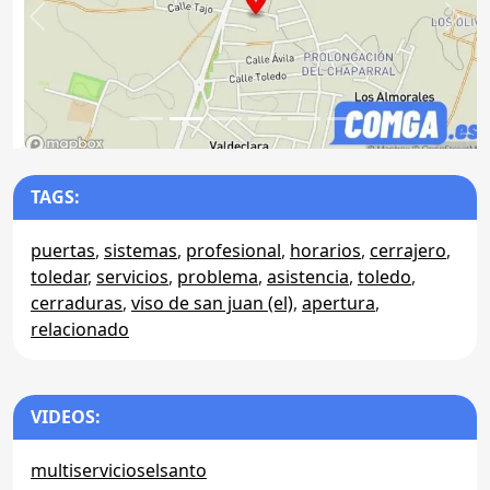
Anterior
Sigu
TAGS:
puertas
,
sistemas
,
profesional
,
horarios
,
cerrajero
,
toledar
,
servicios
,
problema
,
asistencia
,
toledo
,
cerraduras
,
viso de san juan (el)
,
apertura
,
relacionado
VIDEOS:
multiservicioselsanto