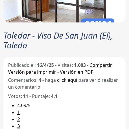
Toledar - Viso De San Juan (El),
Toledo
Publicado el:
16/4/25
-
Visitas:
1.083
-
Compartir
Versión para imprimir
-
Versión en PDF
Comentarios:
4
- haga
click aquí
para ver ó realizar
un comentario
Votos:
11
- Puntaje:
4.1
4.09/5
1
2
3