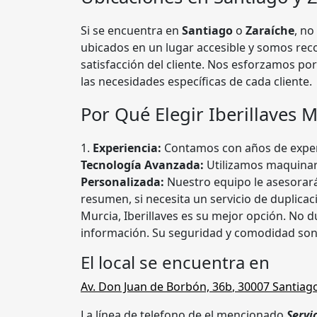
Si se encuentra en
Santiago
o
Zaraíche
, no
ubicados en un lugar accesible y somos rec
satisfacción del cliente. Nos esforzamos por
las necesidades específicas de cada cliente.
Por Qué Elegir Iberillaves 
1.
Experiencia:
Contamos con años de experien
Tecnología Avanzada:
Utilizamos maquinari
Personalizada:
Nuestro equipo le asesorará
resumen, si necesita un servicio de duplicac
Murcia, Iberillaves es su mejor opción. No
información. Su seguridad y comodidad son 
El local se encuentra en
Av. Don Juan de Borbón, 36b
,
30007
Santiago
La línea de telefono de el mencionado
Servi