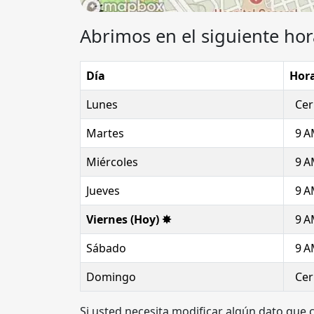
Abrimos en el siguiente hor
Día
Hora
Lunes
Cer
Martes
9 A
Miércoles
9 A
Jueves
9 A
Viernes (Hoy) ✸
9 A
Sábado
9 A
Domingo
Cer
Si usted necesita modificar algún dato que 