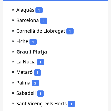
⚬
Alaquàs
1
⚬
Barcelona
1
⚬
Cornellà de Llobregat
1
⚬
Elche
1
⚬
Grau I Platja
⚬
La Nucia
1
⚬
Mataró
1
⚬
Palma
2
⚬
Sabadell
1
⚬
Sant Vicenç Dels Horts
1