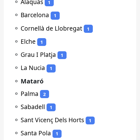
⚬
Alaquàs
1
⚬
Barcelona
1
⚬
Cornellà de Llobregat
1
⚬
Elche
1
⚬
Grau I Platja
1
⚬
La Nucia
1
⚬
Mataró
⚬
Palma
2
⚬
Sabadell
1
⚬
Sant Vicenç Dels Horts
1
⚬
Santa Pola
1