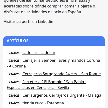
quienes desean tomar decisiones informadas y
acertadas sobre dónde comprar, comer, alojarse o
disfrutar de actividades de ocio en España.
Visitar su perfil en
Linkedin
ARTÍCULOS:
Ladrillar - Ladrillar
23/4/25
Cerrajeria Semper llaves y mandos Coruña
23/4/25
- A Coruña
Cerrajeros Sotogrande 24 Hrs. - San Roque
23/4/25
Ferretería " El Bombin " San Pablo ,
23/4/25
Especialistas en Cerrajería - Sevilla
Cerraurgente. Cerrajeros Urgente - Málaga
23/4/25
tienda cuco - Estepona
23/4/25