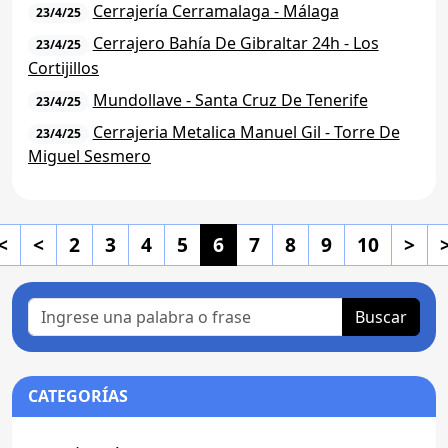
Cerrajería Cerramalaga - Málaga
23/4/25
Cerrajero Bahía De Gibraltar 24h - Los
23/4/25
Cortijillos
Mundollave - Santa Cruz De Tenerife
23/4/25
Cerrajeria Metalica Manuel Gil - Torre De
23/4/25
Miguel Sesmero
<
<
2
3
4
5
6
7
8
9
10
>
Buscar
CATEGORÍAS