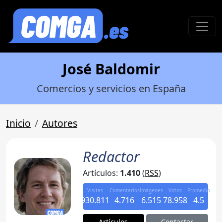
José Baldomir
Comercios y servicios en España
Inicio
Autores
Redactor
Artículos:
1.410
(
RSS
)
Visitas
Comentarios
Imágenes
Votos
Promedio
930.811
4.716
6.515
78.958
4.5
Artículos
Contactar