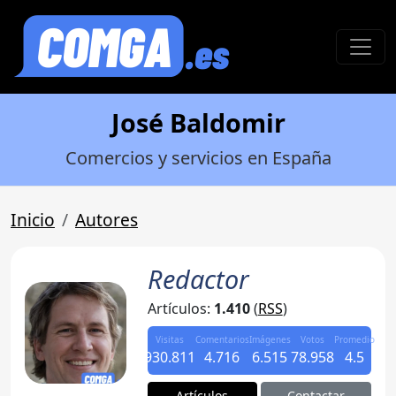
José Baldomir
Comercios y servicios en España
Inicio
Autores
Redactor
Artículos:
1.410
(
RSS
)
Visitas
Comentarios
Imágenes
Votos
Promedio
930.811
4.716
6.515
78.958
4.5
Artículos
Contactar