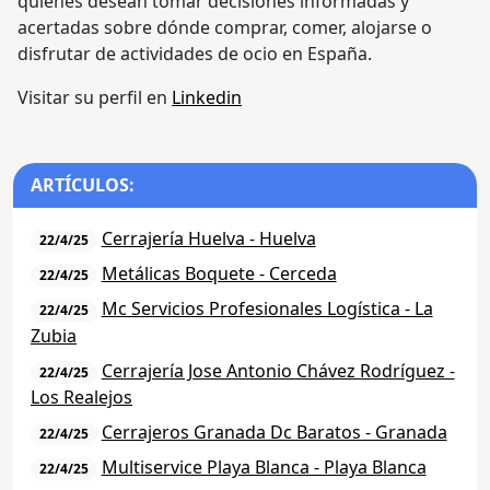
quienes desean tomar decisiones informadas y
acertadas sobre dónde comprar, comer, alojarse o
disfrutar de actividades de ocio en España.
Visitar su perfil en
Linkedin
ARTÍCULOS:
Cerrajería Huelva - Huelva
22/4/25
Metálicas Boquete - Cerceda
22/4/25
Mc Servicios Profesionales Logística - La
22/4/25
Zubia
Cerrajería Jose Antonio Chávez Rodríguez -
22/4/25
Los Realejos
Cerrajeros Granada Dc Baratos - Granada
22/4/25
Multiservice Playa Blanca - Playa Blanca
22/4/25