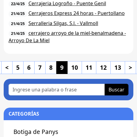
Cerrajeria Logroño - Puente Genil
22/4/25
Cerrajeros Express 24 horas - Puertollano
21/4/25
Serralleria Silgas, S.l. - Vallmoll
21/4/25
cerrajero arroyo de la miel-benalmadena -
21/4/25
Arroyo De La Miel
<
5
6
7
8
9
10
11
12
13
>
Buscar
CATEGORÍAS
Botiga de Panys