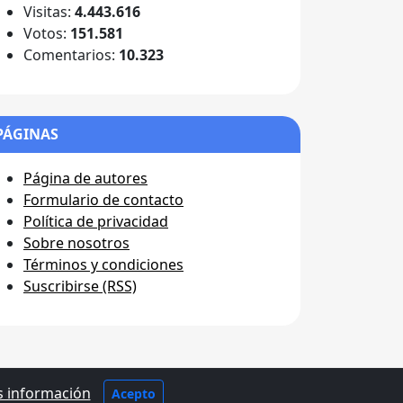
Visitas:
4.443.616
Votos:
151.581
Comentarios:
10.323
PÁGINAS
Página de autores
Formulario de contacto
Política de privacidad
Sobre nosotros
Términos y condiciones
Suscribirse (RSS)
 información
vados
Acepto