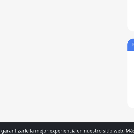
 garantizarle la mejor experiencia en nuestro sitio web.
Más
right (c) 2026 - www.comga.es - Todos los derechos reser