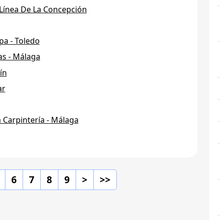
 Línea De La Concepción
pa - Toledo
as - Málaga
ín
ar
a Carpintería - Málaga
6
7
8
9
>
>>