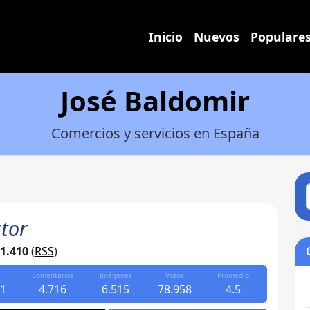
Inicio
Nuevos
Populare
José Baldomir
Comercios y servicios en España
tor
1.410
(
RSS
)
Comentarios
Imágenes
Votos
Promedio
11
4.716
6.515
78.958
4.5