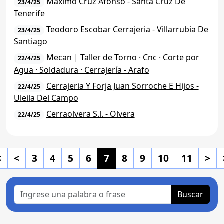
Máximo Cruz Afonso - Santa Cruz De
23/4/25
Tenerife
Teodoro Escobar Cerrajeria - Villarrubia De
23/4/25
Santiago
Mecan | Taller de Torno · Cnc · Corte por
22/4/25
Agua · Soldadura · Cerrajería - Arafo
Cerrajeria Y Forja Juan Sorroche E Hijos -
22/4/25
Uleila Del Campo
Cerraolvera S.l. - Olvera
22/4/25
<
<
3
4
5
6
7
8
9
10
11
>
Buscar