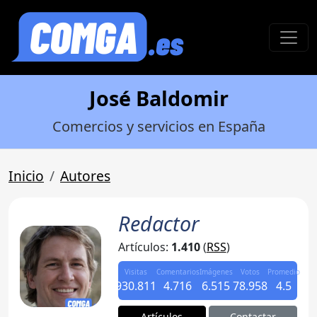
José Baldomir
Comercios y servicios en España
Inicio
Autores
Redactor
Artículos:
1.410
(
RSS
)
Visitas
Comentarios
Imágenes
Votos
Promedio
930.811
4.716
6.515
78.958
4.5
Artículos
Contactar